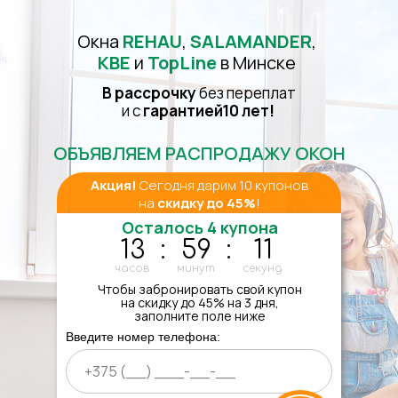
Окна
REHAU
,
SALAMANDER
,
KBE
и
TopLine
в Минске
В рассрочку
без переплат
и с
гарантией
10 лет
10 лет
!
!
ОБЪЯВЛЯЕМ РАСПРОДАЖУ ОКОН
Акция!
Сегодня дарим 10 купонов
на
скидку до 45%
!
Осталось 4 купона
13
:
59
:
10
часов
минут
секунд
Чтобы забронировать свой купон
на скидку до 45% на 3 дня,
заполните поле ниже
Введите номер телефона: