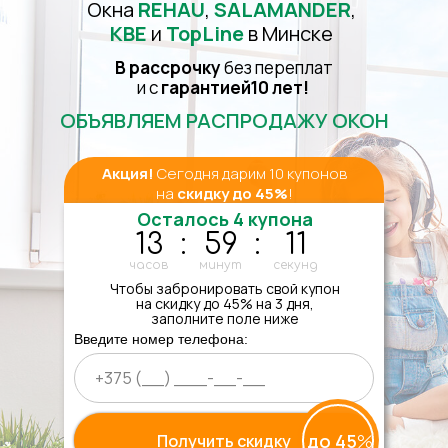
Окна
REHAU
,
SALAMANDER
,
KBE
и
TopLine
в Минске
В рассрочку
без переплат
и с
гарантией
10 лет
10 лет
!
!
ОБЪЯВЛЯЕМ РАСПРОДАЖУ ОКОН
Акция!
Сегодня дарим 10 купонов
на
скидку до 45%
!
Осталось 4 купона
13
:
59
:
10
часов
минут
секунд
Чтобы забронировать свой купон
на скидку до 45% на 3 дня,
заполните поле ниже
Введите номер телефона:
до 45
%
Получить скидку