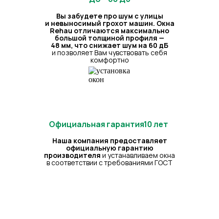
Вы забудете про шум с улицы
и невыносимый грохот машин. Окна
Rehau отличаются максимально
большой толщиной профиля —
48 мм, что снижает шум на 60 дБ
и позволяет Вам чувствовать себя
комфортно
Официальная гарантия
10 лет
10 лет
Наша компания предоставляет
официальную гарантию
производителя
и устанавливаем окна
в соответствии с требованиями ГОСТ